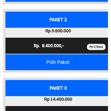
PAKET 2
9.600.000
8.400.000,-
Per 2 Tahun
Pilih Paket
PAKET 3
14.400.000